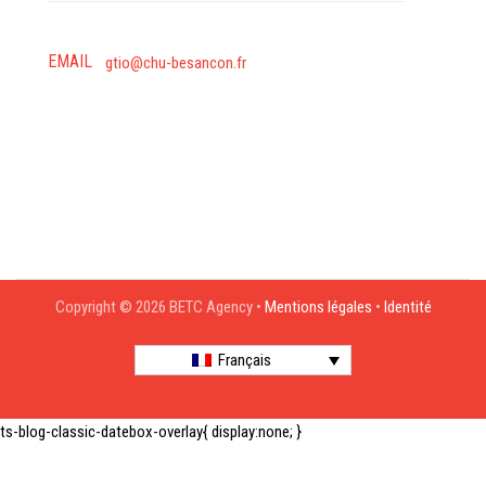
EMAIL
gtio@chu-besancon.fr
Copyright © 2026 BETC Agency •
Mentions légales
•
Identité
Français
ts-blog-classic-datebox-overlay{ display:none; }