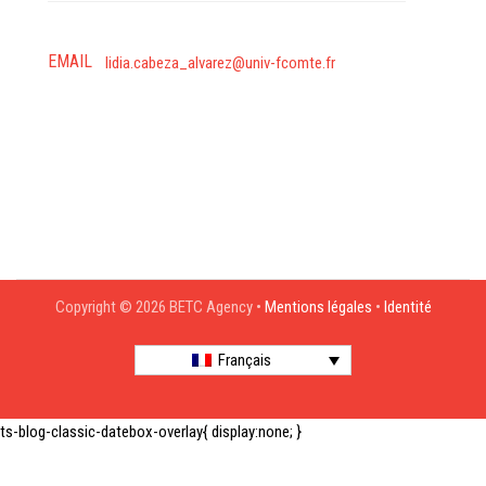
EMAIL
lidia.cabeza_alvarez@univ-fcomte.fr
Copyright © 2026 BETC Agency •
Mentions légales
•
Identité
Français
ts-blog-classic-datebox-overlay{ display:none; }