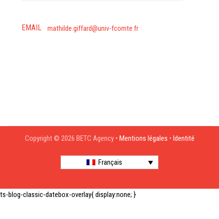
EMAIL
mathilde.giffard@univ-fcomte.fr
Copyright © 2026 BETC Agency •
Mentions légales
•
Identité
Français
ts-blog-classic-datebox-overlay{ display:none; }