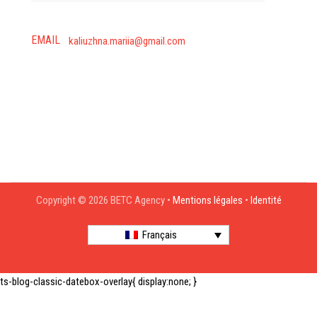
EMAIL
kaliuzhna.mariia@gmail.com
Copyright © 2026 BETC Agency •
Mentions légales
•
Identité
Français
ts-blog-classic-datebox-overlay{ display:none; }