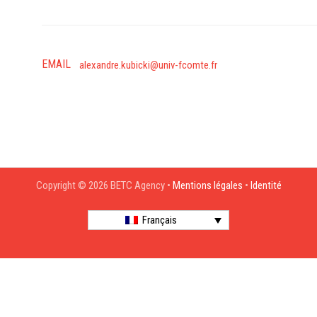
EMAIL
alexandre.kubicki@univ-fcomte.fr
Copyright © 2026 BETC Agency •
Mentions légales
•
Identité
Français