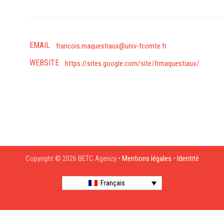
EMAIL
francois.maquestiaux@univ-fcomte.fr
WEBSITE
https://sites.google.com/site/frmaquestiaux/
Copyright © 2026 BETC Agency •
Mentions légales
•
Identité
Français