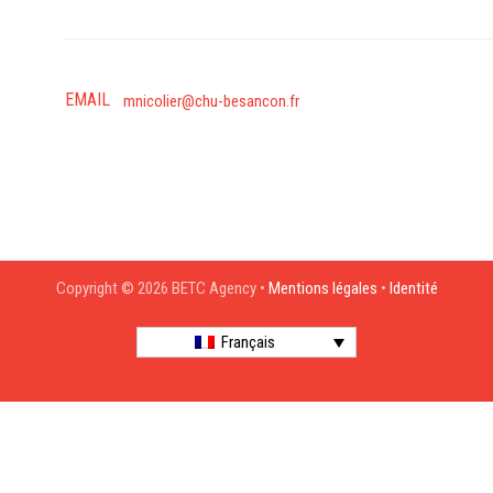
EMAIL
mnicolier@chu-besancon.fr
Copyright © 2026 BETC Agency •
Mentions légales
•
Identité
Français