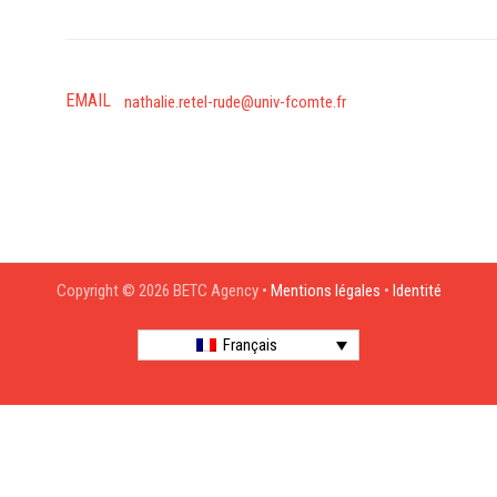
EMAIL
nathalie.retel-rude@univ-fcomte.fr
Copyright © 2026 BETC Agency •
Mentions légales
•
Identité
Français