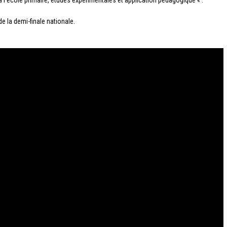
s à l’école primaire, études expérimentales et application pédagogique « .
e la demi-finale nationale.