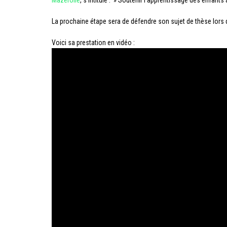
Mazerolle
, s’intitule : » Soutenir l’apprentissage des enfant
La prochaine étape sera de défendre son sujet de thèse lors d
Voici sa prestation en vidéo :